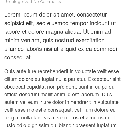
on
Uncategorized
.
No Comments
The
Principles
Lorem ipsum dolor sit amet, consectetur
of
adipisici elit, sed eiusmod tempor incidunt ut
Material
Design
labore et dolore magna aliqua. Ut enim ad
minim veniam, quis nostrud exercitation
ullamco laboris nisi ut aliquid ex ea commodi
consequat.
Quis aute iure reprehenderit in voluptate velit esse
cillum dolore eu fugiat nulla pariatur. Excepteur sint
obcaecat cupiditat non proident, sunt in culpa qui
officia deserunt mollit anim id est laborum. Duis
autem vel eum iriure dolor in hendrerit in vulputate
velit esse molestie consequat, vel illum dolore eu
feugiat nulla facilisis at vero eros et accumsan et
iusto odio dignissim qui blandit praesent luptatum