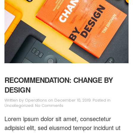
RECOMMEN­DATION: CHANGE BY
DESIGN
Written by
Operations
on
December 10, 2019
. Posted in
on
Uncategorized
.
No Comments
Recommen­
dation:
Lorem ipsum dolor sit amet, consectetur
Change
adipisici elit, sed eiusmod tempor incidunt ut
by
Design