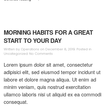
MORNING HABITS FOR A GREAT
START TO YOUR DAY
Written by
Operations
on
December 8, 2019
. Posted in
on
Uncategorized
.
No Comments
Morning
Habits
Lorem ipsum dolor sit amet, consectetur
for
adipisici elit, sed eiusmod tempor incidunt ut
a
Great
labore et dolore magna aliqua. Ut enim ad
Start
to
minim veniam, quis nostrud exercitation
Your
ullamco laboris nisi ut aliquid ex ea commodi
Day
consequat.