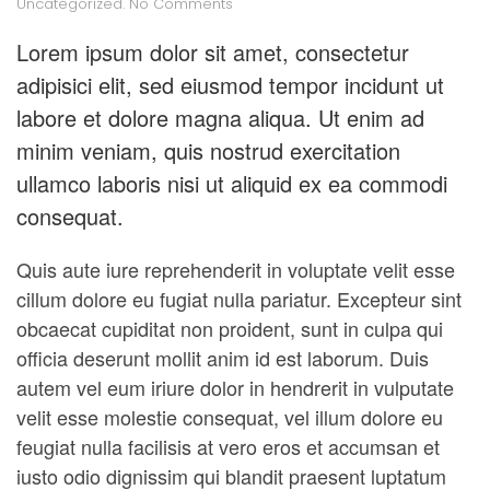
on
Uncategorized
.
No Comments
Digital
Archiving
Lorem ipsum dolor sit amet, consectetur
&
adipisici elit, sed eiusmod tempor incidunt ut
Management
Solutions
labore et dolore magna aliqua. Ut enim ad
minim veniam, quis nostrud exercitation
ullamco laboris nisi ut aliquid ex ea commodi
consequat.
Quis aute iure reprehenderit in voluptate velit esse
cillum dolore eu fugiat nulla pariatur. Excepteur sint
obcaecat cupiditat non proident, sunt in culpa qui
officia deserunt mollit anim id est laborum. Duis
autem vel eum iriure dolor in hendrerit in vulputate
velit esse molestie consequat, vel illum dolore eu
feugiat nulla facilisis at vero eros et accumsan et
iusto odio dignissim qui blandit praesent luptatum