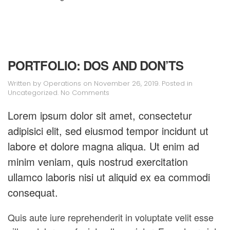
PORTFOLIO: DOS AND DON’TS
Written by
Operations
on
November 26, 2019
. Posted in
on
Uncategorized
.
No Comments
Portfolio:
Dos
Lorem ipsum dolor sit amet, consectetur
and
adipisici elit, sed eiusmod tempor incidunt ut
Don’ts
labore et dolore magna aliqua. Ut enim ad
minim veniam, quis nostrud exercitation
ullamco laboris nisi ut aliquid ex ea commodi
consequat.
Quis aute iure reprehenderit in voluptate velit esse