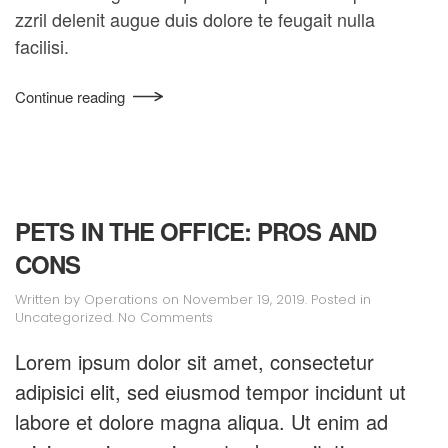
zzril delenit augue duis dolore te feugait nulla
facilisi.
Continue reading
PETS IN THE OFFICE: PROS AND
CONS
Written by
Operations
on
November 19, 2019
. Posted in
on
Uncategorized
.
No Comments
Pets
in
Lorem ipsum dolor sit amet, consectetur
the
adipisici elit, sed eiusmod tempor incidunt ut
Office:
Pros
labore et dolore magna aliqua. Ut enim ad
and
Cons