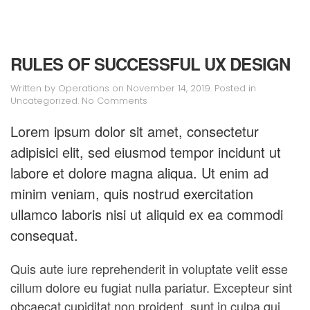
RULES OF SUCCESSFUL UX DESIGN
Written by
Operations
on
November 14, 2019
. Posted in
on
Uncategorized
.
No Comments
Rules
of
Lorem ipsum dolor sit amet, consectetur
Successful
adipisici elit, sed eiusmod tempor incidunt ut
UX
Design
labore et dolore magna aliqua. Ut enim ad
minim veniam, quis nostrud exercitation
ullamco laboris nisi ut aliquid ex ea commodi
consequat.
Quis aute iure reprehenderit in voluptate velit esse
cillum dolore eu fugiat nulla pariatur. Excepteur sint
obcaecat cupiditat non proident, sunt in culpa qui