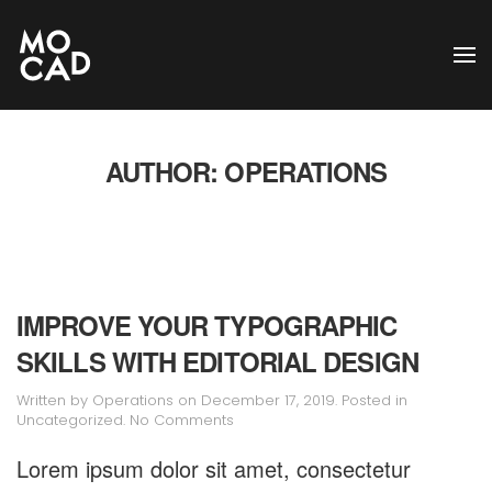
Skip to main content
AUTHOR:
OPERATIONS
IMPROVE YOUR TYPOGRAPHIC
SKILLS WITH EDITORIAL DESIGN
Written by
Operations
on
December 17, 2019
. Posted in
on
Uncategorized
.
No Comments
Improve
Your
Lorem ipsum dolor sit amet, consectetur
Typographic