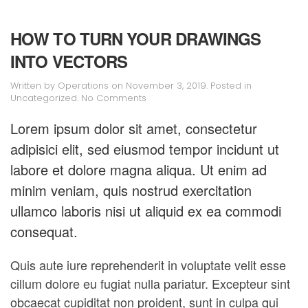
HOW TO TURN YOUR DRAWINGS
INTO VECTORS
Written by
Operations
on
November 3, 2019
. Posted in
on
Uncategorized
.
No Comments
How
to
Lorem ipsum dolor sit amet, consectetur
Turn
adipisici elit, sed eiusmod tempor incidunt ut
Your
Drawings
labore et dolore magna aliqua. Ut enim ad
into
Vectors
minim veniam, quis nostrud exercitation
ullamco laboris nisi ut aliquid ex ea commodi
consequat.
Quis aute iure reprehenderit in voluptate velit esse
cillum dolore eu fugiat nulla pariatur. Excepteur sint
obcaecat cupiditat non proident, sunt in culpa qui