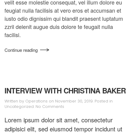
velit esse molestie consequat, vel illum dolore eu
feugiat nulla facilisis at vero eros et accumsan et
iusto odio dignissim qui blandit praesent luptatum
zzril delenit augue duis dolore te feugait nulla
facilisi.
Continue reading
INTERVIEW WITH CHRISTINA BAKER
Written by
Operations
on
November 30, 2019
. Posted in
on
Uncategorized
.
No Comments
Interview
with
Lorem ipsum dolor sit amet, consectetur
Christina
adipisici elit, sed eiusmod tempor incidunt ut
Baker