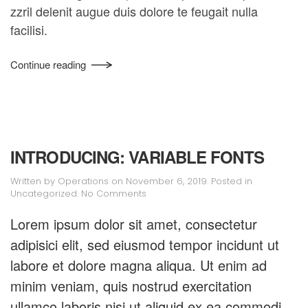
zzril delenit augue duis dolore te feugait nulla
facilisi.
Continue reading
INTRODUCING: VARIABLE FONTS
Written by
Operations
on
November 6, 2019
. Posted in
on
Uncategorized
.
No Comments
Introducing:
Variable
Lorem ipsum dolor sit amet, consectetur
Fonts
adipisici elit, sed eiusmod tempor incidunt ut
labore et dolore magna aliqua. Ut enim ad
minim veniam, quis nostrud exercitation
ullamco laboris nisi ut aliquid ex ea commodi