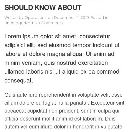
SHOULD KNOW ABOUT
Written by
Operations
on
December 4, 2019
. Posted in
on
Uncategorized
.
No Comments
Magazines
Every
Lorem ipsum dolor sit amet, consectetur
Creative
adipisici elit, sed eiusmod tempor incidunt ut
Should
Know
labore et dolore magna aliqua. Ut enim ad
About
minim veniam, quis nostrud exercitation
ullamco laboris nisi ut aliquid ex ea commodi
consequat.
Quis aute iure reprehenderit in voluptate velit esse
cillum dolore eu fugiat nulla pariatur. Excepteur sint
obcaecat cupiditat non proident, sunt in culpa qui
officia deserunt mollit anim id est laborum. Duis
autem vel eum iriure dolor in hendrerit in vulputate