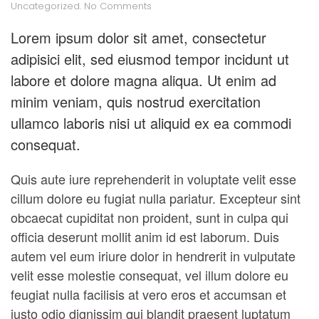
on
Uncategorized
.
No Comments
How
to
Lorem ipsum dolor sit amet, consectetur
Choose
adipisici elit, sed eiusmod tempor incidunt ut
the
Right
labore et dolore magna aliqua. Ut enim ad
Font
minim veniam, quis nostrud exercitation
ullamco laboris nisi ut aliquid ex ea commodi
consequat.
Quis aute iure reprehenderit in voluptate velit esse
cillum dolore eu fugiat nulla pariatur. Excepteur sint
obcaecat cupiditat non proident, sunt in culpa qui
officia deserunt mollit anim id est laborum. Duis
autem vel eum iriure dolor in hendrerit in vulputate
velit esse molestie consequat, vel illum dolore eu
feugiat nulla facilisis at vero eros et accumsan et
iusto odio dignissim qui blandit praesent luptatum