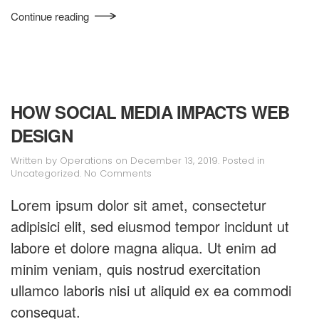
Continue reading
HOW SOCIAL MEDIA IMPACTS WEB
DESIGN
Written by
Operations
on
December 13, 2019
. Posted in
on
Uncategorized
.
No Comments
How
Social
Lorem ipsum dolor sit amet, consectetur
Media
adipisici elit, sed eiusmod tempor incidunt ut
Impacts
Web
labore et dolore magna aliqua. Ut enim ad
Design
minim veniam, quis nostrud exercitation
ullamco laboris nisi ut aliquid ex ea commodi
consequat.